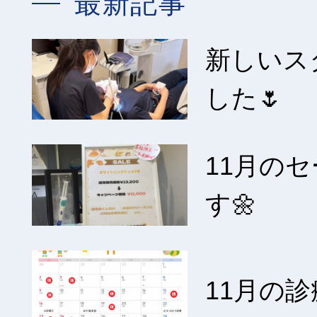
最新記事
新しいス
した🌷
11月の
す🌼
11月の診