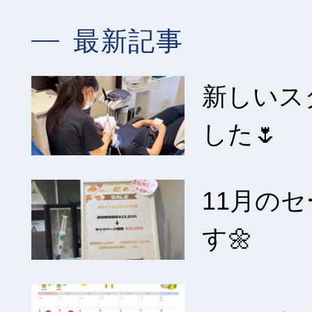
最新記事
新しいス
した🌷
11月の
す🌼