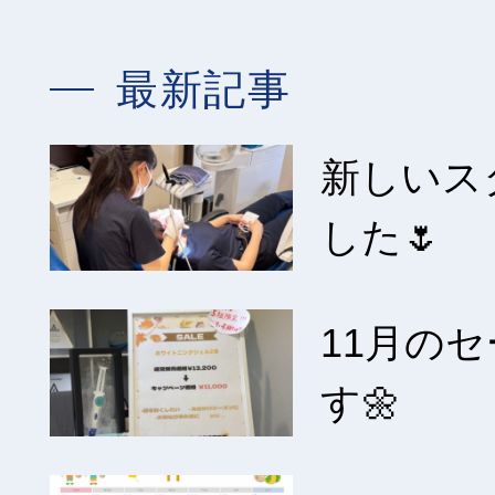
最新記事
新しいス
した🌷
11月の
す🌼