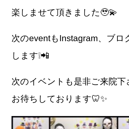
楽しませて頂きました🥹💫
次のeventもInstagram
します❕📲
次のイベントも是非ご来院下
お待ちしております🦷✨